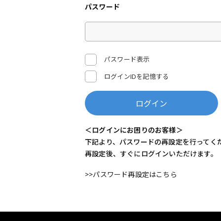
パスワード
パスワード表示
ログインIDを記憶する
ログイン
＜ログインにお困りのお客様＞
下記より、パスワードの再設定を行ってく
再設定後、すぐにログインいただけます。
>>パスワード再設定はこちら