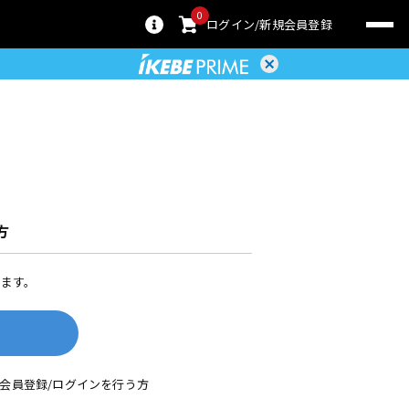
0
ログイン
新規会員登録
方
ます。
して会員登録/ログインを行う方