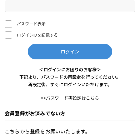
パスワード表示
ログインIDを記憶する
ログイン
＜ログインにお困りのお客様＞
下記より、パスワードの再設定を行ってください。
再設定後、すぐにログインいただけます。
>>パスワード再設定はこちら
会員登録がお済みでない方
こちらから登録をお願いいたします。