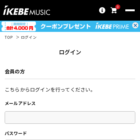
0
TOP
ログイン
ログイン
会員の方
こちらからログインを行ってください。
メールアドレス
パスワード