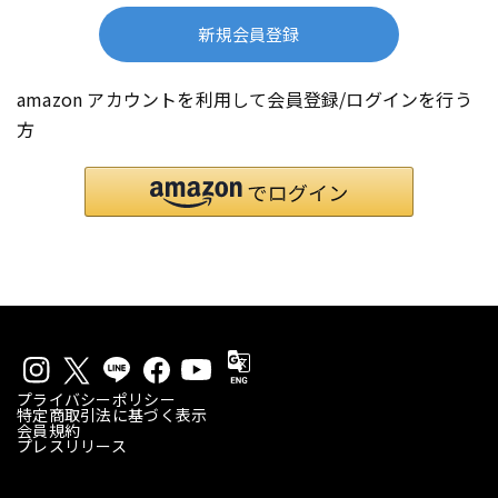
新規会員登録
amazon アカウントを利用して会員登録/ログインを行う
方
プライバシーポリシー
特定商取引法に基づく表示
会員規約
プレスリリース