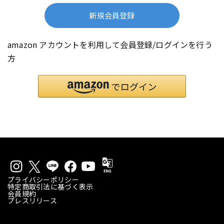
新規会員登録
amazon アカウントを利用して会員登録/ログインを行う
方
プライバシーポリシー
特定商取引法に基づく表示
会員規約
プレスリリース