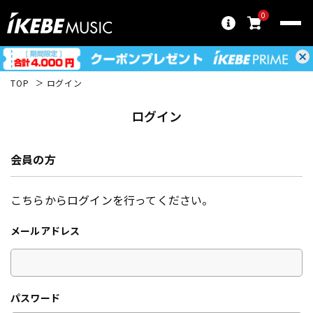
0
TOP
ログイン
ログイン
会員の方
こちらからログインを行ってください。
メールアドレス
パスワード