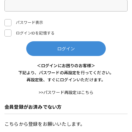
パスワード表示
ログインIDを記憶する
ログイン
＜ログインにお困りのお客様＞
下記より、パスワードの再設定を行ってください。
再設定後、すぐにログインいただけます。
>>パスワード再設定はこちら
会員登録がお済みでない方
こちらから登録をお願いいたします。