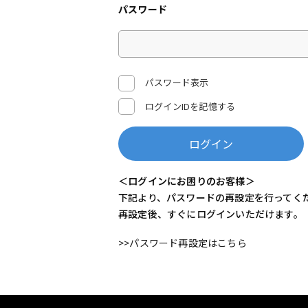
パスワード
パスワード表示
ログインIDを記憶する
ログイン
＜ログインにお困りのお客様＞
下記より、パスワードの再設定を行ってく
再設定後、すぐにログインいただけます。
>>パスワード再設定はこちら