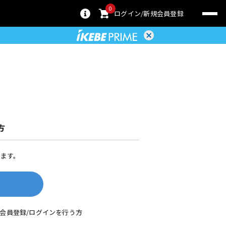
0
ログイン
新規会員登録
方
ます。
して会員登録/ログインを行う方