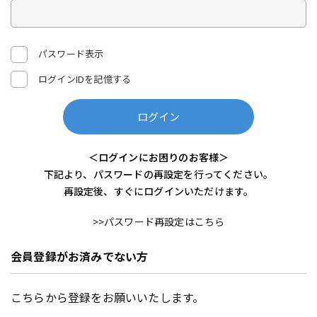
パスワード表示
ログインIDを記憶する
ログイン
＜ログインにお困りのお客様＞
下記より、パスワードの再設定を行ってください。
再設定後、すぐにログインいただけます。
>>パスワード再設定はこちら
会員登録がお済みでない方
こちらから登録をお願いいたします。