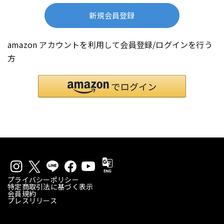
新規会員登録
amazon アカウントを利用して会員登録/ログインを行う
方
プライバシーポリシー
特定商取引法に基づく表示
会員規約
プレスリリース