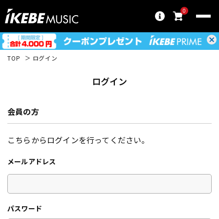
0
TOP
ログイン
ログイン
会員の方
こちらからログインを行ってください。
メールアドレス
パスワード