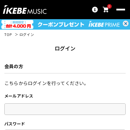
0
TOP
ログイン
ログイン
会員の方
こちらからログインを行ってください。
メールアドレス
パスワード