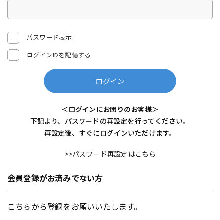
パスワード表示
ログインIDを記憶する
ログイン
＜ログインにお困りのお客様＞
下記より、パスワードの再設定を行ってください。
再設定後、すぐにログインいただけます。
>>パスワード再設定はこちら
会員登録がお済みでない方
こちらから登録をお願いいたします。