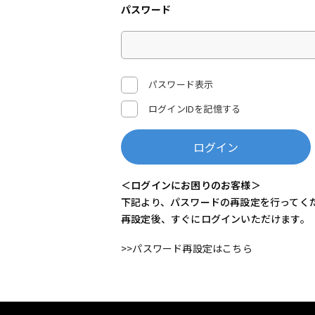
パスワード
パスワード表示
ログインIDを記憶する
ログイン
＜ログインにお困りのお客様＞
下記より、パスワードの再設定を行ってく
再設定後、すぐにログインいただけます。
>>パスワード再設定はこちら