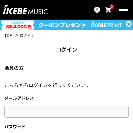
0
TOP
ログイン
ログイン
会員の方
こちらからログインを行ってください。
メールアドレス
パスワード