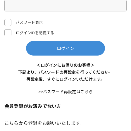
パスワード表示
ログインIDを記憶する
ログイン
＜ログインにお困りのお客様＞
下記より、パスワードの再設定を行ってください。
再設定後、すぐにログインいただけます。
>>パスワード再設定はこちら
会員登録がお済みでない方
こちらから登録をお願いいたします。