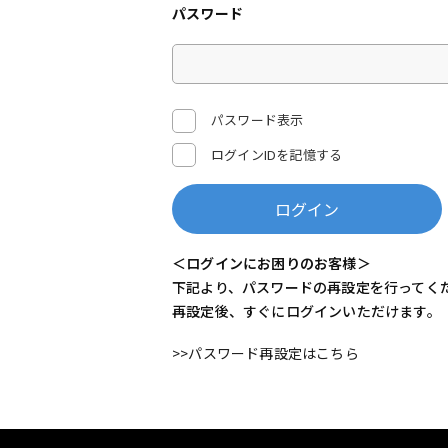
パスワード
パスワード表示
ログインIDを記憶する
ログイン
＜ログインにお困りのお客様＞
下記より、パスワードの再設定を行ってく
再設定後、すぐにログインいただけます。
>>パスワード再設定はこちら