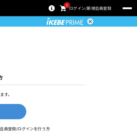
0
ログイン
新規会員登録
方
ます。
して会員登録/ログインを行う方