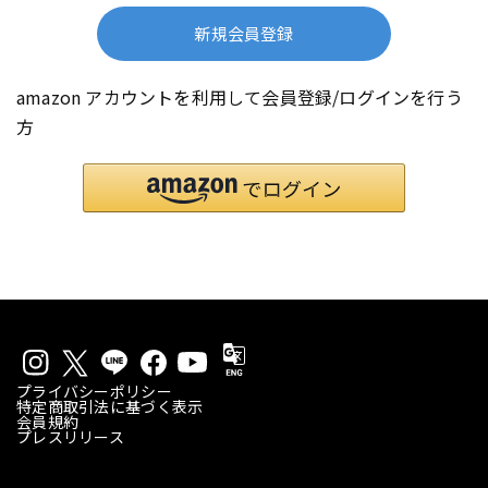
新規会員登録
amazon アカウントを利用して会員登録/ログインを行う
方
プライバシーポリシー
特定商取引法に基づく表示
会員規約
プレスリリース