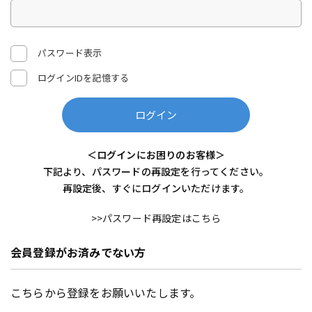
パスワード表示
ログインIDを記憶する
ログイン
＜ログインにお困りのお客様＞
下記より、パスワードの再設定を行ってください。
再設定後、すぐにログインいただけます。
>>パスワード再設定はこちら
会員登録がお済みでない方
こちらから登録をお願いいたします。