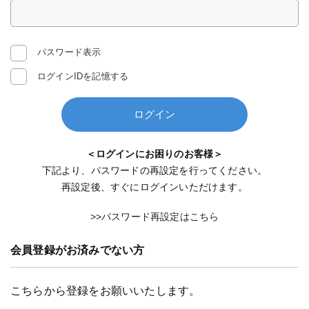
パスワード表示
ログインIDを記憶する
ログイン
＜ログインにお困りのお客様＞
下記より、パスワードの再設定を行ってください。
再設定後、すぐにログインいただけます。
>>パスワード再設定はこちら
会員登録がお済みでない方
こちらから登録をお願いいたします。