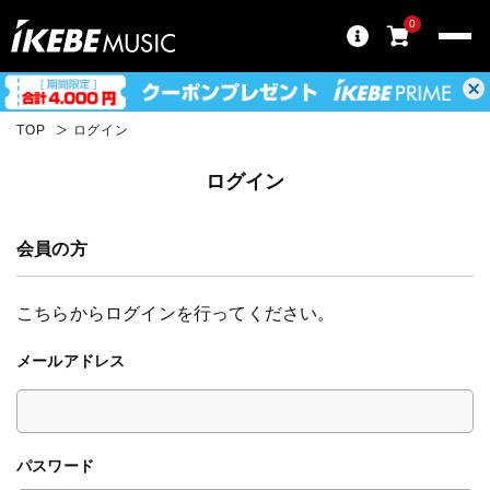
0
TOP
ログイン
ログイン
会員の方
こちらからログインを行ってください。
メールアドレス
パスワード