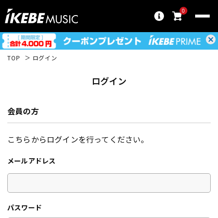
0
TOP
ログイン
ログイン
会員の方
こちらからログインを行ってください。
メールアドレス
パスワード