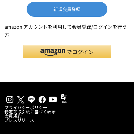
新規会員登録
amazon アカウントを利用して会員登録/ログインを行う
方
プライバシーポリシー
特定商取引法に基づく表示
会員規約
プレスリリース