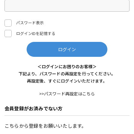
パスワード表示
ログインIDを記憶する
ログイン
＜ログインにお困りのお客様＞
下記より、パスワードの再設定を行ってください。
再設定後、すぐにログインいただけます。
>>パスワード再設定はこちら
会員登録がお済みでない方
こちらから登録をお願いいたします。