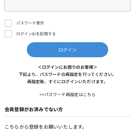
パスワード表示
ログインIDを記憶する
ログイン
＜ログインにお困りのお客様＞
下記より、パスワードの再設定を行ってください。
再設定後、すぐにログインいただけます。
>>パスワード再設定はこちら
会員登録がお済みでない方
こちらから登録をお願いいたします。