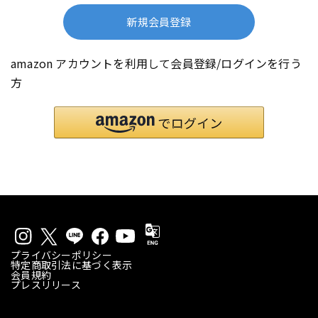
新規会員登録
amazon アカウントを利用して会員登録/ログインを行う
方
プライバシーポリシー
特定商取引法に基づく表示
会員規約
プレスリリース