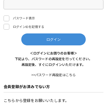
パスワード表示
ログインIDを記憶する
ログイン
＜ログインにお困りのお客様＞
下記より、パスワードの再設定を行ってください。
再設定後、すぐにログインいただけます。
>>パスワード再設定はこちら
会員登録がお済みでない方
こちらから登録をお願いいたします。