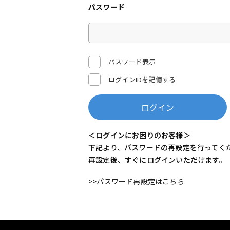
パスワード
パスワード表示
ログインIDを記憶する
ログイン
＜ログインにお困りのお客様＞
下記より、パスワードの再設定を行ってく
再設定後、すぐにログインいただけます。
>>パスワード再設定はこちら