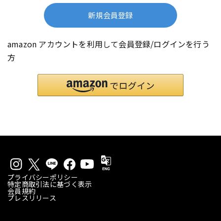
新規会員登録
amazon アカウントを利用して会員登録/ログインを行う
方
プライバシーポリシー
特定商取引法に基づく表示
会員規約
プレスリリース