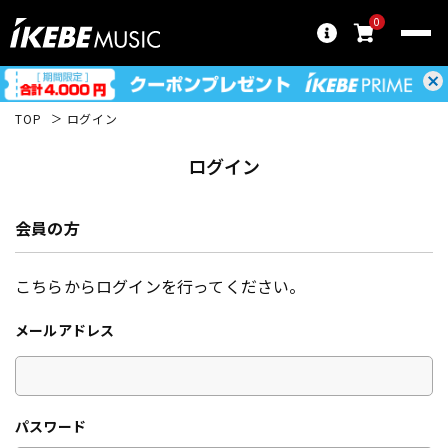
0
TOP
ログイン
ログイン
会員の方
こちらからログインを行ってください。
メールアドレス
パスワード