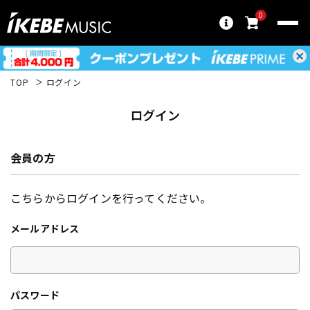
0
TOP
ログイン
ログイン
会員の方
こちらからログインを行ってください。
メールアドレス
パスワード