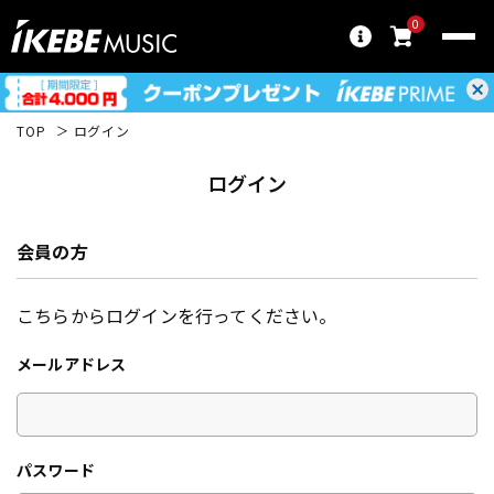
0
TOP
ログイン
ログイン
会員の方
こちらからログインを行ってください。
メールアドレス
パスワード