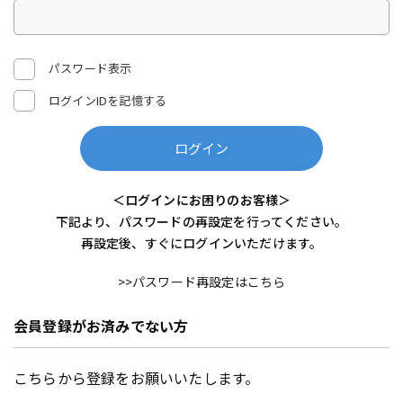
パスワード表示
ログインIDを記憶する
ログイン
＜ログインにお困りのお客様＞
下記より、パスワードの再設定を行ってください。
再設定後、すぐにログインいただけます。
>>パスワード再設定はこちら
会員登録がお済みでない方
こちらから登録をお願いいたします。