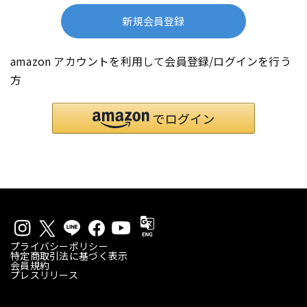
新規会員登録
amazon アカウントを利用して会員登録/ログインを行う
方
プライバシーポリシー
特定商取引法に基づく表示
会員規約
プレスリリース