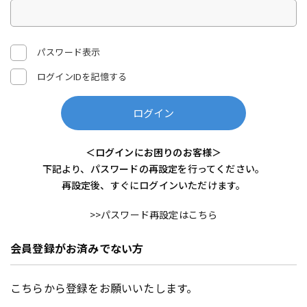
パスワード表示
ログインIDを記憶する
ログイン
＜ログインにお困りのお客様＞
下記より、パスワードの再設定を行ってください。
再設定後、すぐにログインいただけます。
>>パスワード再設定はこちら
会員登録がお済みでない方
こちらから登録をお願いいたします。