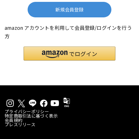
新規会員登録
amazon アカウントを利用して会員登録/ログインを行う
方
プライバシーポリシー
特定商取引法に基づく表示
会員規約
プレスリリース