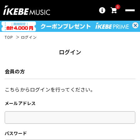
0
TOP
ログイン
ログイン
会員の方
こちらからログインを行ってください。
メールアドレス
パスワード