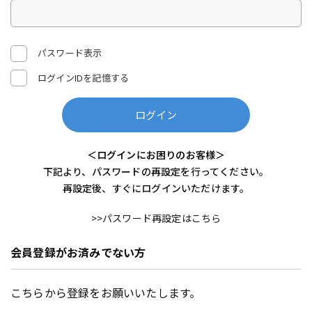
パスワード表示
ログインIDを記憶する
ログイン
＜ログインにお困りのお客様＞
下記より、パスワードの再設定を行ってください。
再設定後、すぐにログインいただけます。
>>パスワード再設定はこちら
会員登録がお済みでない方
こちらから登録をお願いいたします。