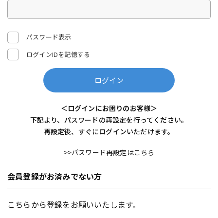
パスワード表示
ログインIDを記憶する
ログイン
＜ログインにお困りのお客様＞
下記より、パスワードの再設定を行ってください。
再設定後、すぐにログインいただけます。
>>パスワード再設定はこちら
会員登録がお済みでない方
こちらから登録をお願いいたします。