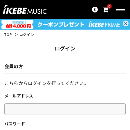
0
TOP
ログイン
ログイン
会員の方
こちらからログインを行ってください。
メールアドレス
パスワード