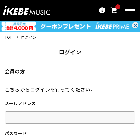
0
TOP
ログイン
ログイン
会員の方
こちらからログインを行ってください。
メールアドレス
パスワード