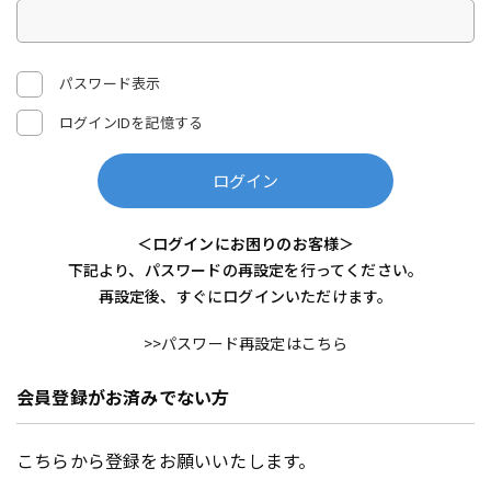
パスワード表示
ログインIDを記憶する
ログイン
＜ログインにお困りのお客様＞
下記より、パスワードの再設定を行ってください。
再設定後、すぐにログインいただけます。
>>パスワード再設定はこちら
会員登録がお済みでない方
こちらから登録をお願いいたします。