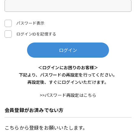
パスワード表示
ログインIDを記憶する
ログイン
＜ログインにお困りのお客様＞
下記より、パスワードの再設定を行ってください。
再設定後、すぐにログインいただけます。
>>パスワード再設定はこちら
会員登録がお済みでない方
こちらから登録をお願いいたします。