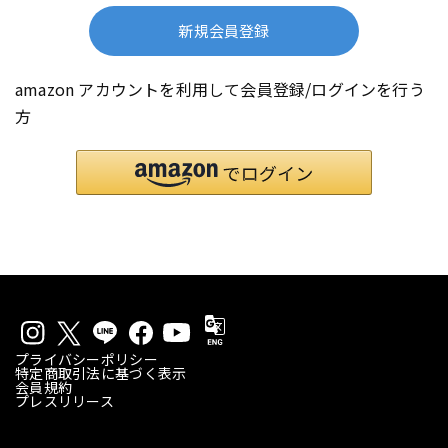
新規会員登録
amazon アカウントを利用して会員登録/ログインを行う
方
プライバシーポリシー
特定商取引法に基づく表示
会員規約
プレスリリース