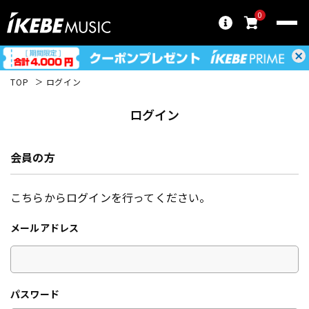
0
TOP
ログイン
ログイン
会員の方
こちらからログインを行ってください。
メールアドレス
パスワード