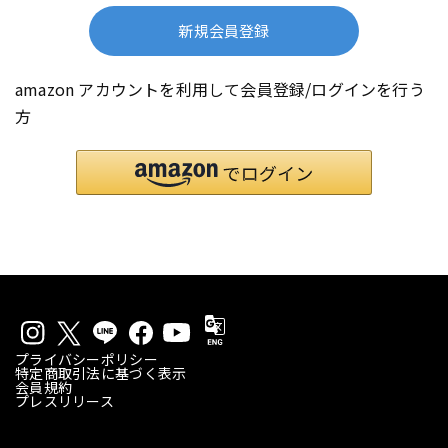
新規会員登録
amazon アカウントを利用して会員登録/ログインを行う
方
プライバシーポリシー
特定商取引法に基づく表示
会員規約
プレスリリース