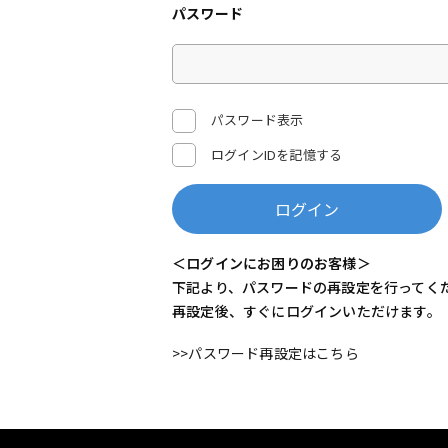
パスワード
パスワード表示
ログインIDを記憶する
ログイン
＜ログインにお困りのお客様＞
下記より、パスワードの再設定を行ってく
再設定後、すぐにログインいただけます。
>>パスワード再設定はこちら