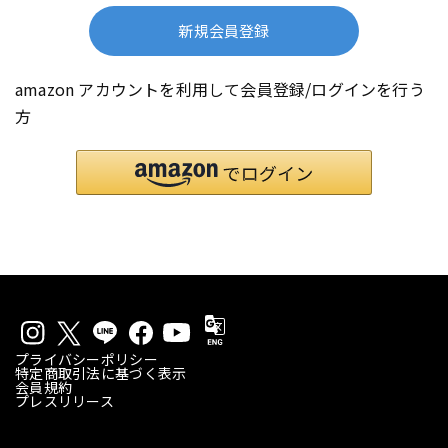
新規会員登録
amazon アカウントを利用して会員登録/ログインを行う
方
プライバシーポリシー
特定商取引法に基づく表示
会員規約
プレスリリース