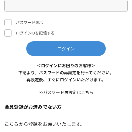
パスワード表示
ログインIDを記憶する
ログイン
＜ログインにお困りのお客様＞
下記より、パスワードの再設定を行ってください。
再設定後、すぐにログインいただけます。
>>パスワード再設定はこちら
会員登録がお済みでない方
こちらから登録をお願いいたします。