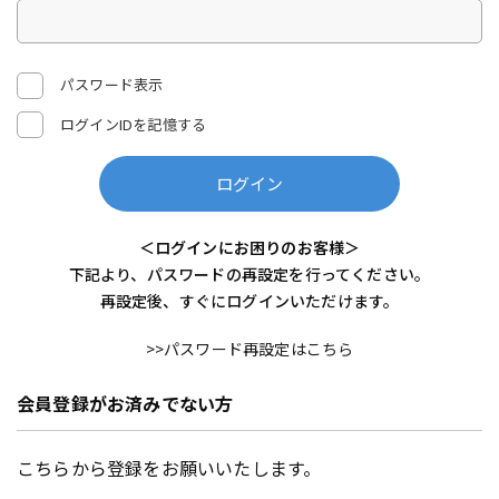
パスワード表示
ログインIDを記憶する
ログイン
＜ログインにお困りのお客様＞
下記より、パスワードの再設定を行ってください。
再設定後、すぐにログインいただけます。
>>パスワード再設定はこちら
会員登録がお済みでない方
こちらから登録をお願いいたします。