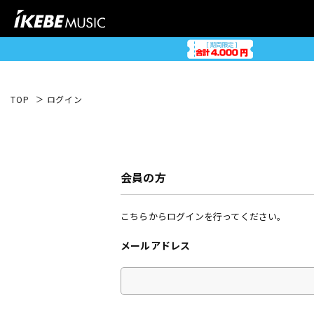
TOP
ログイン
会員の方
こちらからログインを行ってください。
メールアドレス