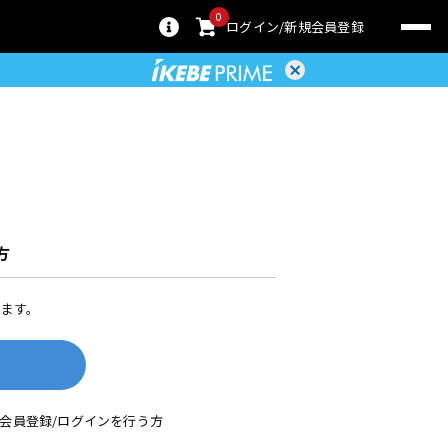
0
ログイン
新規会員登録
方
ます。
して会員登録/ログインを行う方