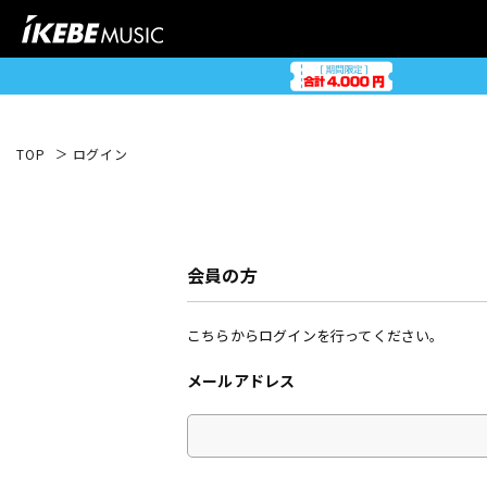
TOP
ログイン
会員の方
こちらからログインを行ってください。
メールアドレス