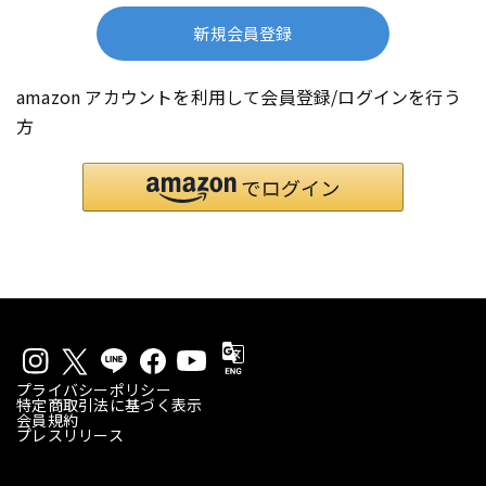
新規会員登録
amazon アカウントを利用して会員登録/ログインを行う
方
プライバシーポリシー
特定商取引法に基づく表示
会員規約
プレスリリース