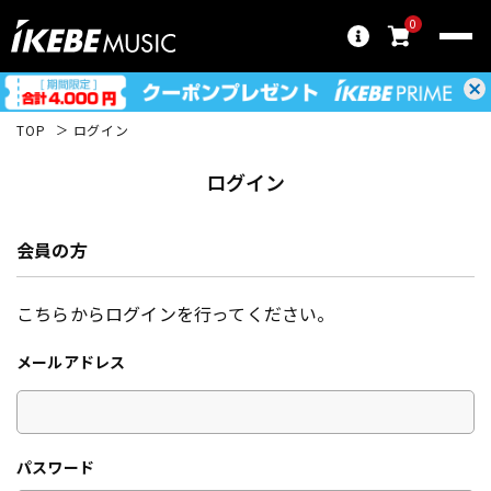
0
TOP
ログイン
ログイン
会員の方
こちらからログインを行ってください。
メールアドレス
パスワード