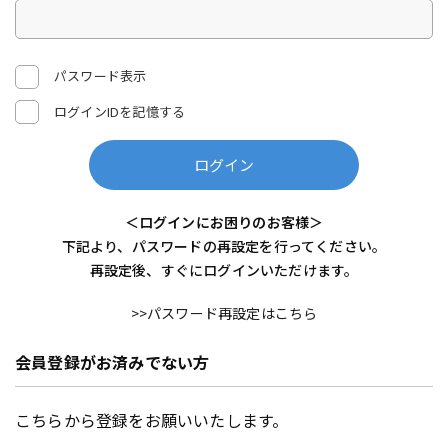
パスワード表示
ログインIDを記憶する
ログイン
＜ログインにお困りのお客様＞
下記より、パスワードの再設定を行ってください。
再設定後、すぐにログインいただけます。
>>パスワード再設定はこちら
会員登録がお済みでない方
こちらから登録をお願いいたします。