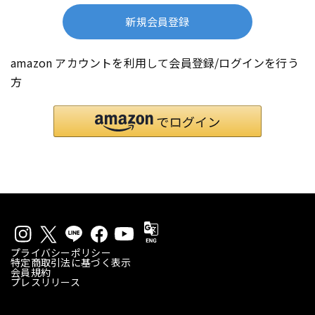
新規会員登録
amazon アカウントを利用して会員登録/ログインを行う
方
プライバシーポリシー
特定商取引法に基づく表示
会員規約
プレスリリース