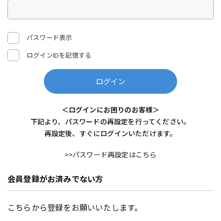
パスワード表示
ログインIDを記憶する
ログイン
＜ログインにお困りのお客様＞
下記より、パスワードの再設定を行ってください。
再設定後、すぐにログインいただけます。
>>パスワード再設定はこちら
会員登録がお済みでない方
こちらから登録をお願いいたします。