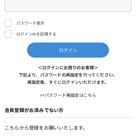
パスワード表示
ログインIDを記憶する
ログイン
＜ログインにお困りのお客様＞
下記より、パスワードの再設定を行ってください。
再設定後、すぐにログインいただけます。
>>パスワード再設定はこちら
会員登録がお済みでない方
こちらから登録をお願いいたします。