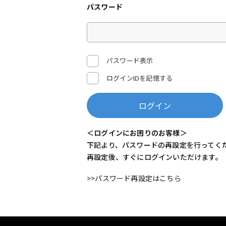
パスワード
パスワード表示
ログインIDを記憶する
ログイン
＜ログインにお困りのお客様＞
下記より、パスワードの再設定を行ってく
再設定後、すぐにログインいただけます。
>>パスワード再設定はこちら