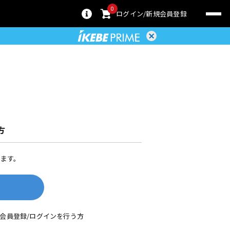
0
ログイン
新規会員登録
方
ます。
して会員登録/ログインを行う方