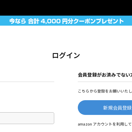
ログイン
会員登録がお済みでない
こちらから登録をお願いいたし
新規会員登録
amazon アカウントを利用