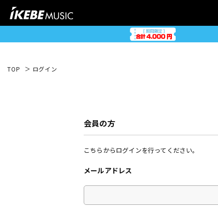
TOP
ログイン
会員の方
こちらからログインを行ってください。
メールアドレス