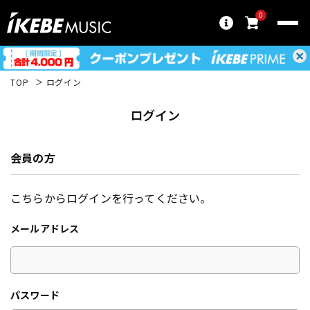
0
TOP
ログイン
ログイン
会員の方
こちらからログインを行ってください。
メールアドレス
パスワード