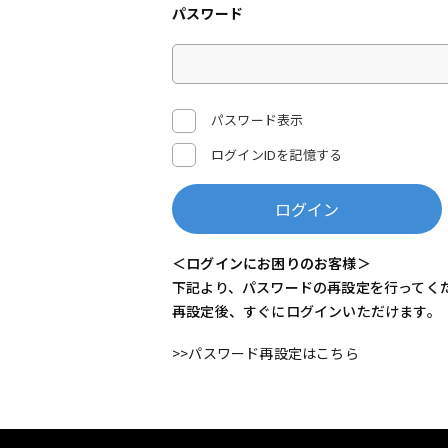
パスワード
パスワード表示
ログインIDを記憶する
ログイン
＜ログインにお困りのお客様＞
下記より、パスワードの再設定を行ってく
再設定後、すぐにログインいただけます。
>>パスワード再設定はこちら