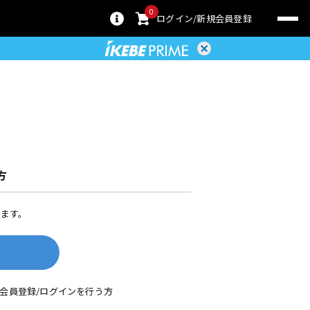
0
ログイン
新規会員登録
方
ます。
して会員登録/ログインを行う方