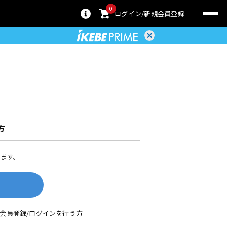
0
ログイン
新規会員登録
方
ます。
して会員登録/ログインを行う方