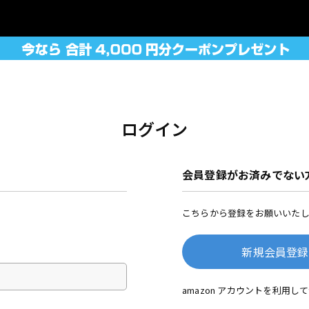
ログイン
会員登録がお済みでない
こちらから登録をお願いいたし
新規会員登録
amazon アカウントを利用