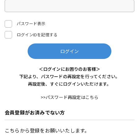
パスワード表示
ログインIDを記憶する
ログイン
＜ログインにお困りのお客様＞
下記より、パスワードの再設定を行ってください。
再設定後、すぐにログインいただけます。
>>パスワード再設定はこちら
会員登録がお済みでない方
こちらから登録をお願いいたします。