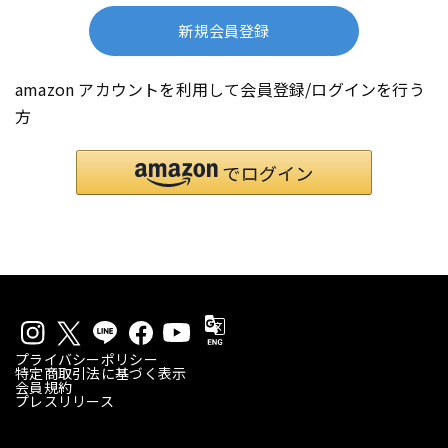
新規会員登録
amazon アカウントを利用して会員登録/ログインを行う
方
プライバシーポリシー
特定商取引法に基づく表示
会員規約
プレスリリース