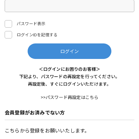
パスワード表示
ログインIDを記憶する
ログイン
＜ログインにお困りのお客様＞
下記より、パスワードの再設定を行ってください。
再設定後、すぐにログインいただけます。
>>パスワード再設定はこちら
会員登録がお済みでない方
こちらから登録をお願いいたします。