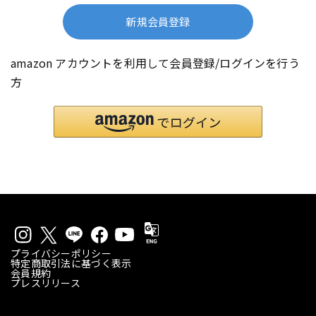
新規会員登録
amazon アカウントを利用して会員登録/ログインを行う
方
プライバシーポリシー
特定商取引法に基づく表示
会員規約
プレスリリース